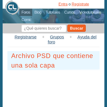
Entra
o
Registrate
Foros
Blog
Tutoriales
Cursos
Videotutoriales
Comic
Buscar
Registrarse
+
Grupos
+
Ayuda del
foro
Archivo PSD que contiene
una sola capa