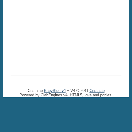
Cristalab
BabyBlue
v4
+ V4 © 2011
Cristalab
Powered by ClabEngines
v4
, HTML5, love and ponies.