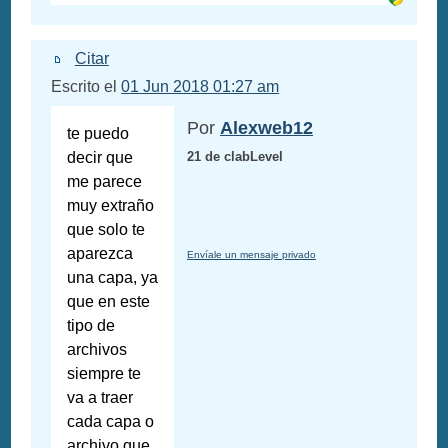
Citar
Escrito el
01 Jun 2018 01:27 am
Por
Alexweb12
te puedo
decir que
21 de clabLevel
me parece
muy extraño
que solo te
aparezca
Envíale un mensaje privado
una capa, ya
que en este
tipo de
archivos
siempre te
va a traer
cada capa o
archivo que