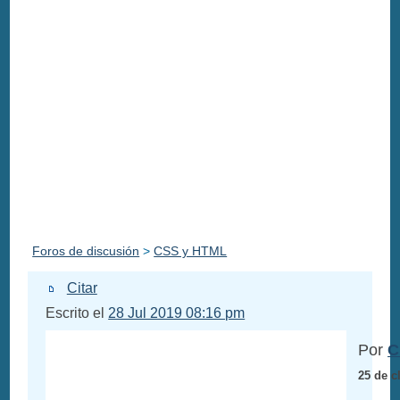
Foros de discusión
>
CSS y HTML
Citar
Escrito el
28 Jul 2019 08:16 pm
Por
C
25 de c