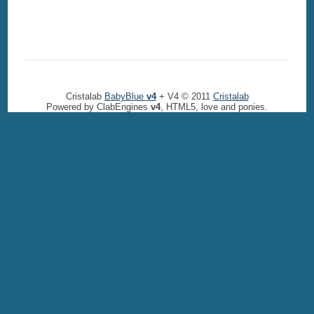
Cristalab
BabyBlue
v4
+ V4 © 2011
Cristalab
Powered by ClabEngines
v4
, HTML5, love and ponies.