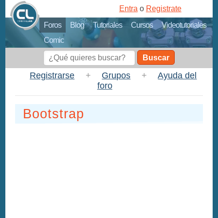
Entra
o
Registrate
Foros
Blog
Tutoriales
Cursos
Videotutoriales
Comic
Buscar
Registrarse
+
Grupos
+
Ayuda del
foro
Bootstrap