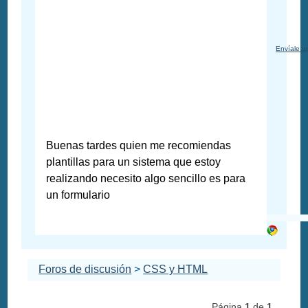
Envíale u
Buenas tardes quien me recomiendas
plantillas para un sistema que estoy
realizando necesito algo sencillo es para
un formulario
Foros de discusión
>
CSS y HTML
Página
1
de
1