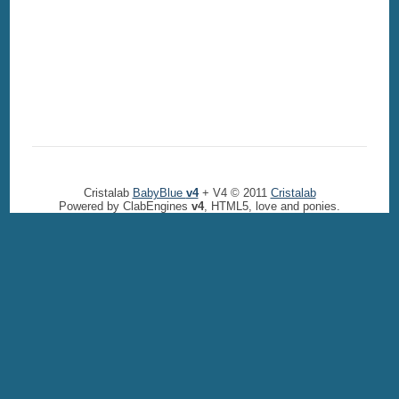
Cristalab
BabyBlue
v4
+ V4 © 2011
Cristalab
Powered by ClabEngines
v4
, HTML5, love and ponies.