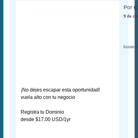
Por
C
9 de cl
Envíale u
¡No dejes escapar esta oportunidad!
vuela alto con tu negocio
Registra tu Dominio
desde $17.00 USD/1yr