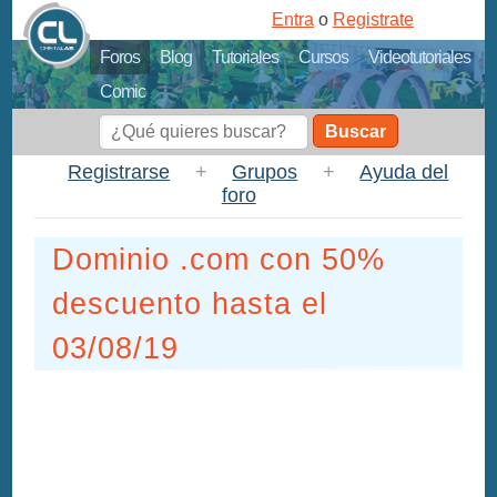
Entra
o
Registrate
Foros
Blog
Tutoriales
Cursos
Videotutoriales
Comic
Buscar
Registrarse
+
Grupos
+
Ayuda del
foro
Dominio .com con 50%
descuento hasta el
03/08/19