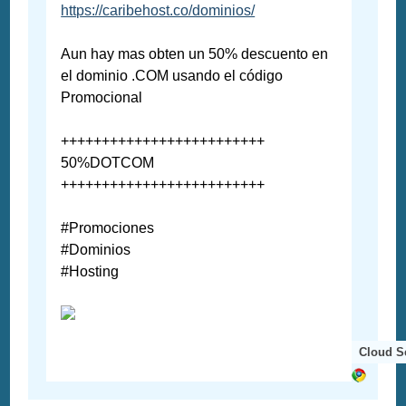
https://caribehost.co/dominios/
Aun hay mas obten un 50% descuento en
el dominio .COM usando el código
Promocional
+++++++++++++++++++++++++
50%DOTCOM
+++++++++++++++++++++++++
#Promociones
#Dominios
#Hosting
Cloud S