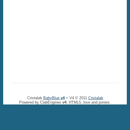
Cristalab
BabyBlue
v4
+ V4 © 2011
Cristalab
Powered by ClabEngines
v4
, HTML5, love and ponies.