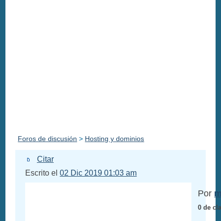
Foros de discusión
>
Hosting y dominios
Citar
Escrito el
02 Dic 2019 01:03 am
Por
m
0 de cl