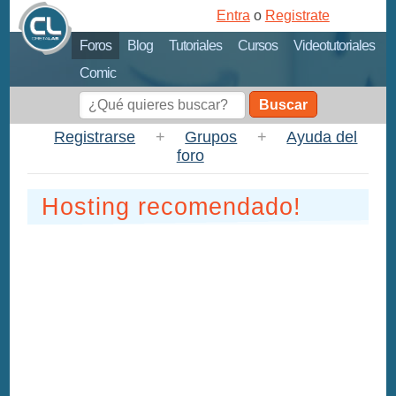
Entra
o
Registrate
Foros
Blog
Tutoriales
Cursos
Videotutoriales
Comic
Buscar
Registrarse
+
Grupos
+
Ayuda del
foro
Hosting recomendado!