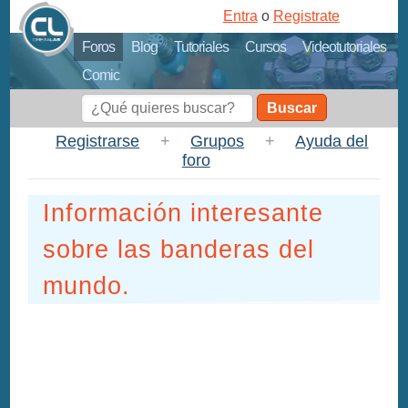
Entra
o
Registrate
Foros
Blog
Tutoriales
Cursos
Videotutoriales
Comic
Buscar
Registrarse
+
Grupos
+
Ayuda del
foro
Información interesante
sobre las banderas del
mundo.