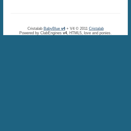
Cristalab
BabyBlue
v4
+ V4 © 2011
Cristalab
Powered by ClabEngines
v4
, HTML5, love and ponies.