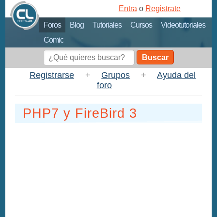
Entra
o
Registrate
Foros
Blog
Tutoriales
Cursos
Videotutoriales
Comic
Buscar
Registrarse
+
Grupos
+
Ayuda del
foro
PHP7 y FireBird 3