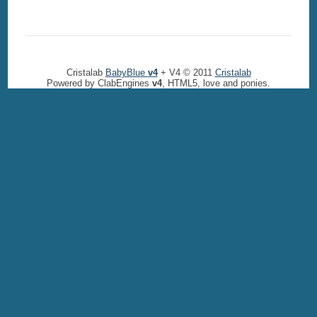
Cristalab
BabyBlue
v4
+ V4 © 2011
Cristalab
Powered by ClabEngines
v4
, HTML5, love and ponies.