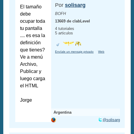
Por
solisarg
El tamaño
debe
BOFH
ocupar toda
13669 de clabLevel
tu pantalla
4 tutoriales
5 articulos
.... es esa la
definición
que tienes?
Envíale un mensaje privado
Web
Ve a menú
Archivo,
Publicar y
luego carga
el HTML
Jorge
Argentina
@solisarg