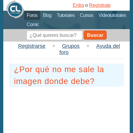
Entra
o
Registrate
Foros
Blog
Tutoriales
Cursos
Videotutoriales
Comic
Buscar
Registrarse
+
Grupos
+
Ayuda del
foro
¿Por qué no me sale la
imagen donde debe?