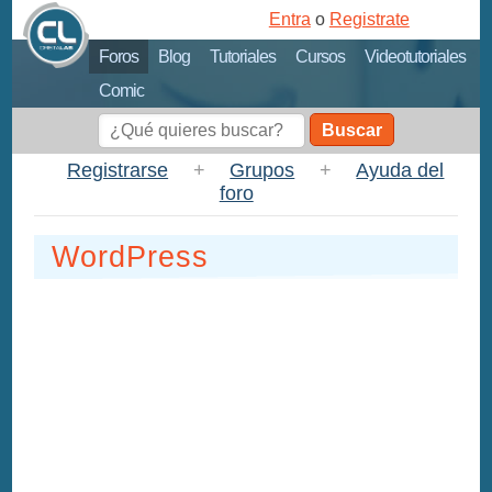
Entra
o
Registrate
Foros
Blog
Tutoriales
Cursos
Videotutoriales
Comic
Buscar
Registrarse
+
Grupos
+
Ayuda del
foro
WordPress