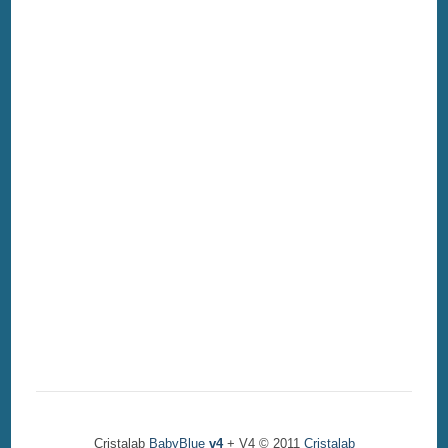
Cristalab
BabyBlue
v4
+ V4 © 2011
Cristalab