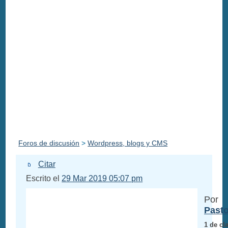
Foros de discusión
>
Wordpress, blogs y CMS
Citar
Escrito el
29 Mar 2019 05:07 pm
Por
Pasto
1 de cl