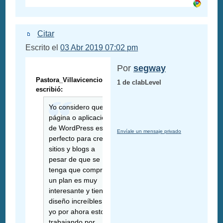
Citar
Escrito el
03 Abr 2019 07:02 pm
Por
segway
Pastora_Villavicencio
1 de clabLevel
escribió:
Yo considero que la
página o aplicación
de WordPress es
Envíale un mensaje privado
perfecto para crear
sitios y blogs a
pesar de que se
tenga que comprar
un plan es muy
interesante y tiene
diseño increíbles
yo por ahora estoy
trabajando por