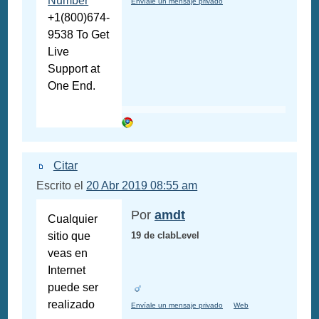
Number
Envíale un mensaje privado
+1(800)674-
9538 To Get
Live
Support at
One End.
Citar
Escrito el
20 Abr 2019 08:55 am
Por
amdt
Cualquier
sitio que
19 de clabLevel
veas en
Internet
puede ser
realizado
Envíale un mensaje privado
Web